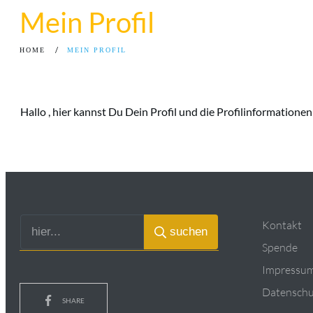
Mein Profil
/
HOME
MEIN PROFIL
Hallo
, hier kannst Du Dein Profil und die Profilinformatione
Kontakt
suchen
Spende
Impressu
Datenschu
SHARE