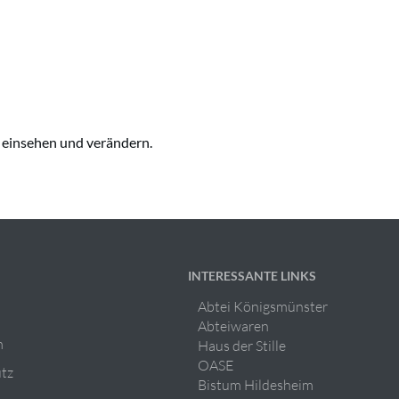
n einsehen und verändern.
INTERESSANTE LINKS
Abtei Königsmünster
Abteiwaren
m
Haus der Stille
OASE
tz
Bistum Hildesheim