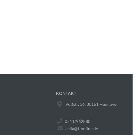
KONTAKT
Voßstr. 36, 30161 Hannover
0511/962880
cella@t-online.de